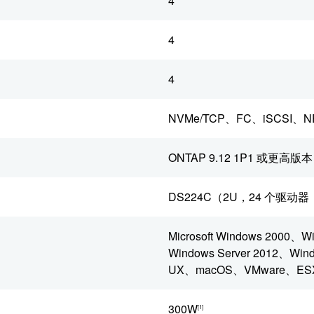
4
4
4
NVMe/TCP、FC、iSCSI、N
ONTAP 9.12 1P1 或更高版本
DS224C（2U，24 个驱动器，
Microsoft Windows 2000、W
Windows Server 2012、Wind
UX、macOS、VMware、ES
300W
[1]