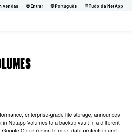
m vendas
Entrar
Português
Tudo da NetApp
OLUMES
formance, enterprise-grade file storage, announces
 in Netapp Volumes to a backup vault in a different
nt Google Cloud region to meet data protection and