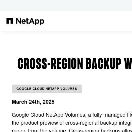
Pular para o conteúdo principal
CROSS-REGION BACKUP W
GOOGLE CLOUD NETAPP VOLUMES
March 24th, 2025
Google Cloud NetApp Volumes, a fully managed file
the product preview of cross-regional backup integ
region from the volume. Cross-region backups allow