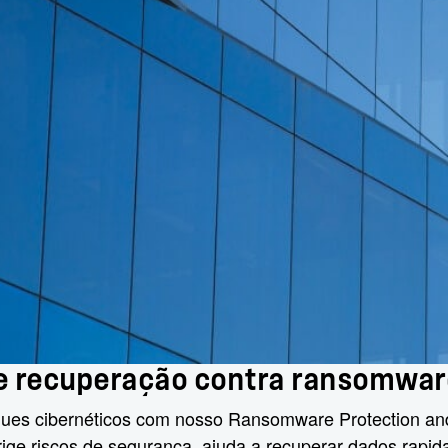
 e recuperação contra ransomwa
aques cibernéticos com nosso Ransomware Protection a
rige riscos de segurança, ajuda a recuperar dados rapi