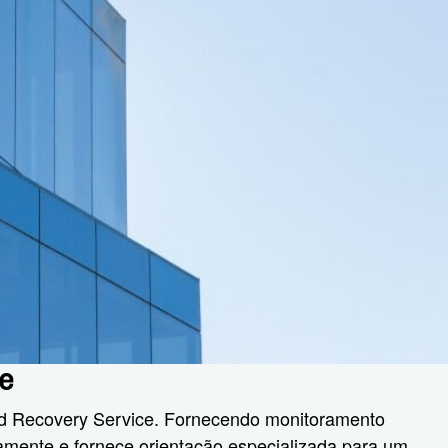
re
nd Recovery Service. Fornecendo monitoramento
damente e fornece orientação especializada para um