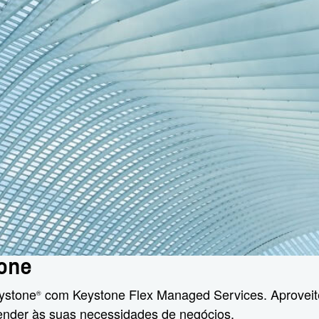
tone
eystone
com Keystone Flex Managed Services. Aproveite
®
ender às suas necessidades de negócios.