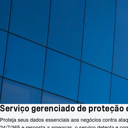
Serviço gerenciado de proteção
Proteja seus dados essenciais aos negócios contra at
24/7/365 e resposta a ameaças, o serviço detecta e cor