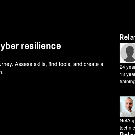
Rela
cyber resilience
rney. Assess skills, find tools, and create a
24 year
n.
13 year
traini
NetApp 
techni