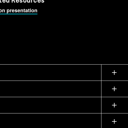
ted Resources
on presentation