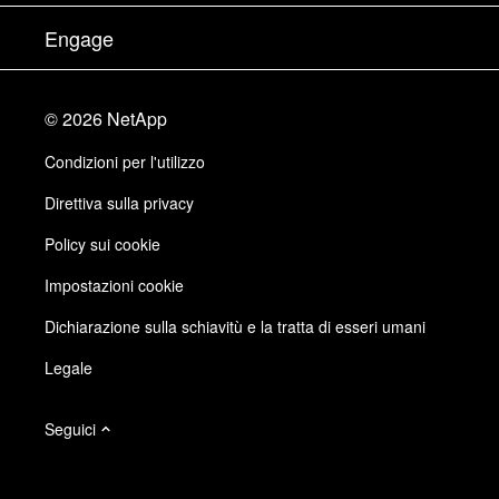
Executive briefing
Partner
Knowledge Base
Newsroom
Engage
Elenco prodotti A-Z
Offerte di lavoro
Community
Eventi
Aggiornamenti di prodotto
Investitori
Contattaci
Impara
Blog
©
2026
NetApp
Trust Center
Feedback sito
Esperienza del cliente
Condizioni per l'utilizzo
Responsabilità e sostenibilità
Accessibilità
Testimonianze dei clienti
Direttiva sulla privacy
Certificazioni di qualità
Iscrizioni email
Policy sui cookie
NetApp Instaclustr
NetApp P. Iva 02655930960
Impostazioni cookie
Modello 231
Dichiarazione sulla schiavitù e la tratta di esseri umani
Legale
Seguici