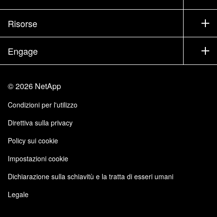
Training
Test drive di un prodotto
Società
Risorse
Documentazione
Executive briefing
Partner
Knowledge Base
Newsroom
Engage
Elenco prodotti A-Z
Offerte di lavoro
Community
Eventi
Aggiornamenti di prodotto
Investitori
Contattaci
Impara
Blog
©
2026
NetApp
Trust Center
Feedback sito
Esperienza del cliente
Condizioni per l'utilizzo
Responsabilità e sostenibilità
Accessibilità
Testimonianze dei clienti
Direttiva sulla privacy
Certificazioni di qualità
Iscrizioni email
Policy sui cookie
NetApp Instaclustr
NetApp P. Iva 02655930960
Impostazioni cookie
Modello 231
Dichiarazione sulla schiavitù e la tratta di esseri umani
Legale