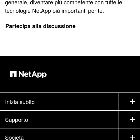
generale, diventare più competente con tutte le
tecnologie NetApp più importanti per te.
Partecipa alla discussione
Inizia subito
Come acquistare
Supporto
Contatta il commerciale
Supporto
Società
Trova un partner