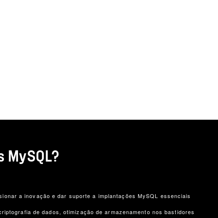
os MySQL?
sionar a inovação e dar suporte a implantações MySQL essenciais
criptografia de dados, otimização de armazenamento nos bastidores