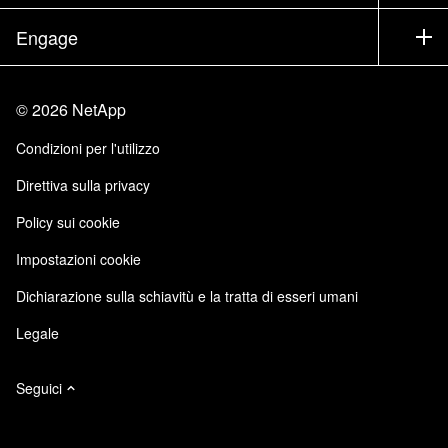
Executive briefing
Partner
Knowledge Base
Newsroom
Engage
Elenco prodotti A-Z
Offerte di lavoro
Community
Eventi
Aggiornamenti di prodotto
Investitori
Contattaci
Impara
Blog
©
2026
NetApp
Trust Center
Feedback sito
Esperienza del cliente
Condizioni per l'utilizzo
Responsabilità e sostenibilità
Accessibilità
Testimonianze dei clienti
Direttiva sulla privacy
Certificazioni di qualità
Iscrizioni email
Policy sui cookie
NetApp Instaclustr
NetApp P. Iva 02655930960
Impostazioni cookie
Modello 231
Dichiarazione sulla schiavitù e la tratta di esseri umani
Legale
Seguici