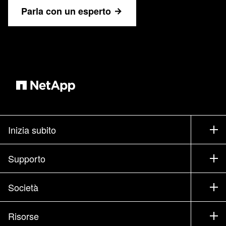
Parla con un esperto
Inizia subito
Come acquistare
Supporto
Contatta il commerciale
Supporto
Società
Trova un partner
Training
Test drive di un prodotto
Società
Risorse
Documentazione