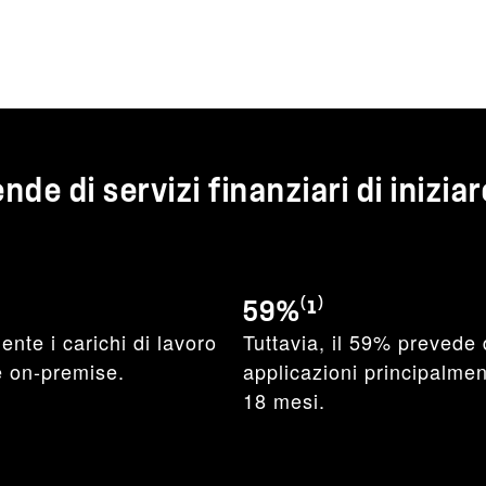
nde di servizi finanziari di inizia
59%⁽¹⁾
nte i carichi di lavoro
Tuttavia, il 59% prevede d
e on-premise.
applicazioni principalmen
18 mesi.