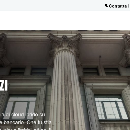
Contatta 
ZI
a di cloud ibrido su
 e bancario. Che tu stia
 cloud ibrido, ottieni il