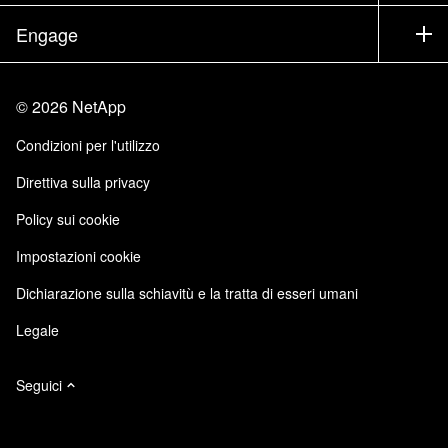
Executive briefing
Partner
Knowledge Base
Newsroom
Engage
Elenco prodotti A-Z
Offerte di lavoro
Community
Eventi
Aggiornamenti di prodotto
Investitori
Contattaci
Impara
Blog
©
2026
NetApp
Trust Center
Feedback sito
Esperienza del cliente
Condizioni per l'utilizzo
Responsabilità e sostenibilità
Accessibilità
Testimonianze dei clienti
Direttiva sulla privacy
Certificazioni di qualità
Iscrizioni email
Policy sui cookie
NetApp Instaclustr
NetApp P. Iva 02655930960
Impostazioni cookie
Modello 231
Dichiarazione sulla schiavitù e la tratta di esseri umani
Legale
Seguici