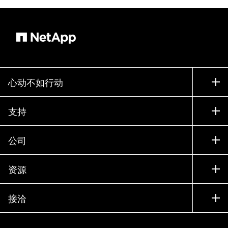
心动不如行动
如何购买
支持
联系销售部门
支持
公司
寻找合作伙伴
训练
试用产品
公司
资源
文档中心
贵宾体验中心
合作伙伴
知识库
新闻中心
接洽
产品 A-Z
招聘
社区
活动
产品更新
投资者
联系我们