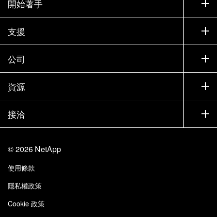
開始著手
如何購買
支援
聯絡銷售人員
支援
公司
尋找合作夥伴
訓練
試用產品
公司
資源
說明文件
執行簡報
合作夥伴
知識庫
新聞
接洽
產品（依英文字母順序排列）
工作機會
社群
活動
產品更新
投資人
與我們連絡
學習
部落格
©
2026
NetApp
信任中心
網站意見反應
客戶使用經驗
使用條款
責任與永續
存取性
客戶成功案例
隱私權政策
品質認證
電子郵件訂閱
Cookie 政策
NetApp Instaclustr