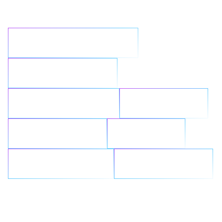
題？
簡化複雜的基礎架構
最佳化雲端計畫
加速實現 AI 成果
強化安全性
簡化工作負載
無縫整合
重新構想 GenAI
對抗勒索軟體