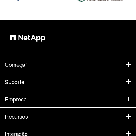
Começar
Como comprar
Suporte
Entrar em contato com vendas
Suporte
Empresa
Encontrar um parceiro
Treinamento
Fazer um test drive de um produto
Empresa
Recursos
Documentação
Executive Briefing
Parceiros
Base de conhecimento
Sala de imprensa
Interação
Produtos A-Z
Carreiras