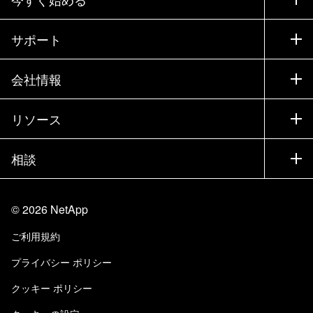
購入方法
サポート
営業チームへのお問い合わせ
サポート
会社情報
パートナーを検索
トレーニング
製品を試用
会社情報
リソース
ドキュメント
エグゼクティブ ブリーフィング
パートナー
ナレッジ ベース
ニュースルーム
相談
製品A-Z
採用情報
コミュニティ
イベント
製品アップデート
投資家情報
お問い合わせ
知識の習得
ブログ
©
2026
NetApp
Trust Center
当サイトに関するフィードバック
カスタマー エクスペリエンス
ご利用規約
責任と持続可能性
アクセシビリティ
ユーザ事例
プライバシー ポリシー
品質に関する認定
Eメールの登録
クッキー ポリシー
NetApp Instaclustr