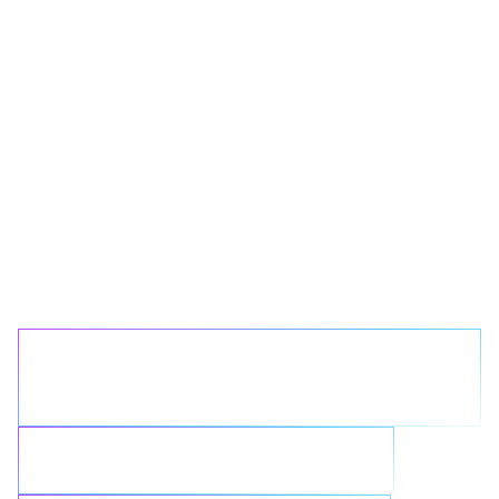
Quel problème de
données
souhaitez-vous
résoudre avec
NetApp ?
Simplifier une infrastructure
complexe
Optimiser les initiatives cloud