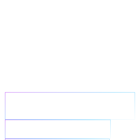
Quel problème de
données
souhaitez-vous
résoudre avec
NetApp ?
Simplifier une infrastructure
complexe
Optimiser les initiatives cloud