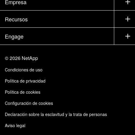
Empresa
Encuentre un partner
Formación
Pruebe un producto
Empresa
Recursos
Documentación
Executive Briefing
Partners
Base de conocimientos
Sala de prensa
Engage
Productos de la A a la Z
Trayectoria profesional
Comunidad
Eventos
Actualizaciones de productos
Inversores
Contacto
Aprendizaje
Blog
©
2026
NetApp
Centro de Confianza
Comentarios del sitio
Experiencia del cliente
Condiciones de uso
Responsabilidad y sostenibilidad
Accesibilidad
Casos de clientes
Política de privacidad
Certificaciones de calidad
Suscripciones de correo electrónico
Política de cookies
Instaclustr de NetApp
Configuración de cookies
Declaración sobre la esclavitud y la trata de personas
Aviso legal