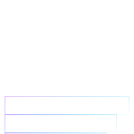
¿Qué problema de
datos quieres
resolver con
NetApp?
Simplifica infraestructuras complejas
Optimiza las iniciativas en la nube