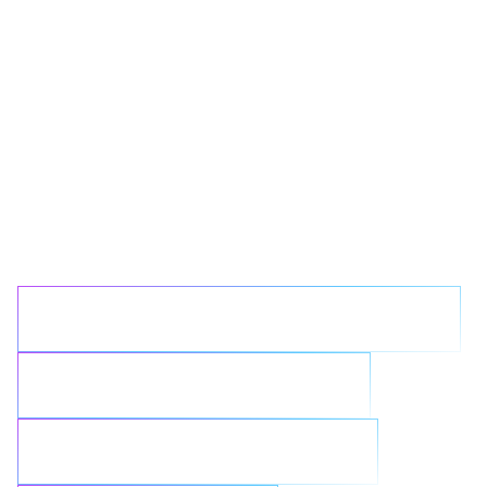
Welches
Datenproblem
möchten Sie mit
NetApp lösen?
Komplexe Infrastruktur vereinfachen
Cloud-Initiativen optimieren
KI-Ergebnisse beschleunigen