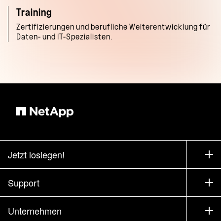
Training
Zertifizierungen und berufliche Weiterentwicklung für
Daten- und IT-Spezialisten.
Jetzt loslegen!
Bezugsquellen
Support
Vertrieb kontaktieren
Support
Unternehmen
Partner finden