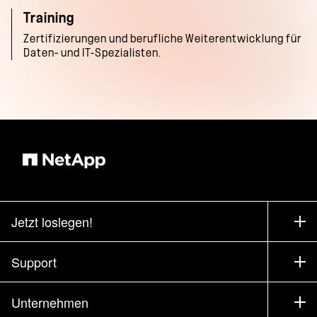
Training
Zertifizierungen und berufliche Weiterentwicklung für
Daten- und IT-Spezialisten.
Jetzt loslegen!
Bezugsquellen
Support
Vertrieb kontaktieren
Support
Unternehmen
Partner finden