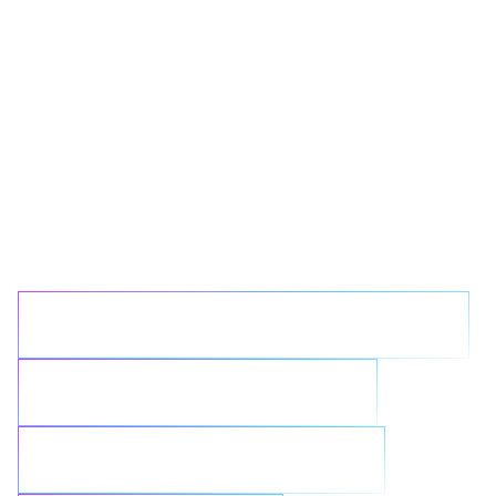
Welches
Datenproblem
möchten Sie mit
NetApp lösen?
Komplexe Infrastruktur vereinfachen
Cloud-Initiativen optimieren
KI-Ergebnisse beschleunigen